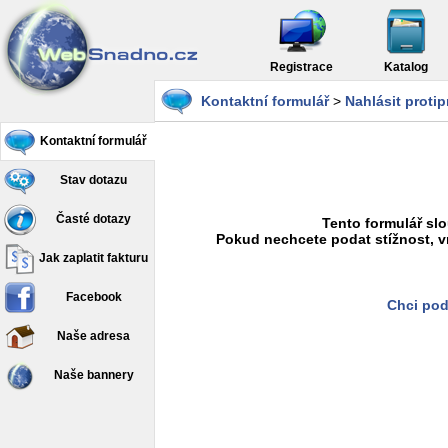
Registrace
Katalog
Kontaktní formulář
>
Nahlásit proti
Kontaktní formulář
Stav dotazu
Časté dotazy
Tento formulář slo
Pokud nechcete podat stížnost, v
Jak zaplatit fakturu
Facebook
Chci pod
Naše adresa
Naše bannery