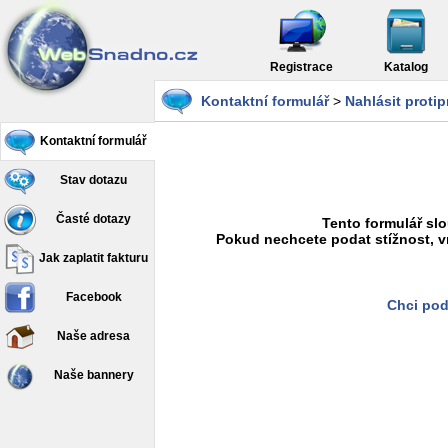
Registrace
Katalog
Kontaktní formulář
>
Nahlásit proti
Kontaktní formulář
Stav dotazu
Časté dotazy
Tento formulář slo
Pokud nechcete podat stížnost, v
Jak zaplatit fakturu
Facebook
Chci pod
Naše adresa
Naše bannery