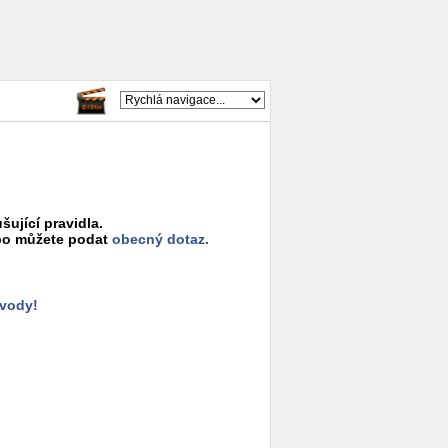
šující pravidla.
o můžete podat
obecný dotaz.
ůvody!