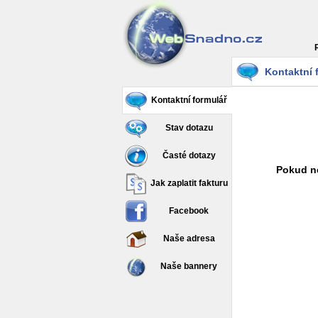
Kontaktní 
Kontaktní formulář
Stav dotazu
Časté dotazy
Pokud ne
Jak zaplatit fakturu
Facebook
Naše adresa
Naše bannery