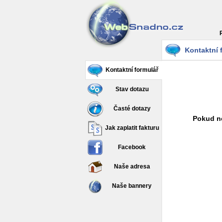
Kontaktní 
Kontaktní formulář
Stav dotazu
Časté dotazy
Pokud ne
Jak zaplatit fakturu
Facebook
Naše adresa
Naše bannery