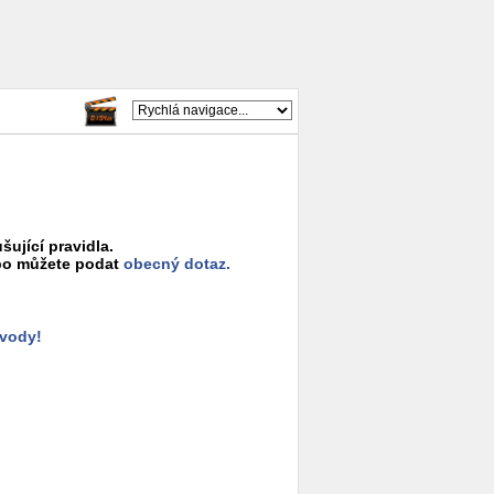
šující pravidla.
o můžete podat
obecný dotaz.
ůvody!