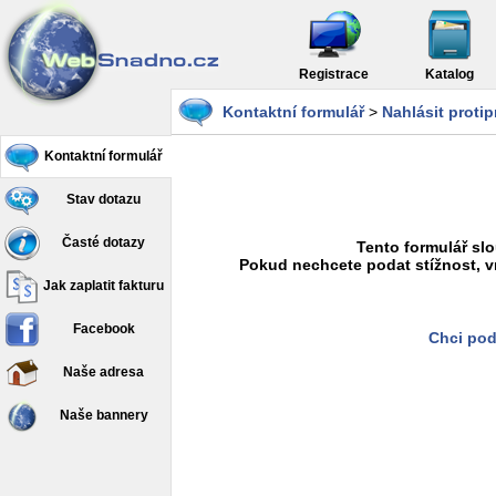
Registrace
Katalog
Kontaktní formulář
>
Nahlásit proti
Kontaktní formulář
Stav dotazu
Časté dotazy
Tento formulář slo
Pokud nechcete podat stížnost, v
Jak zaplatit fakturu
Facebook
Chci pod
Naše adresa
Naše bannery