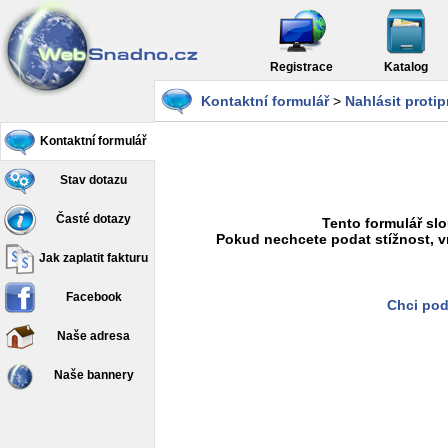
Registrace
Katalog
Kontaktní formulář
>
Nahlásit proti
Kontaktní formulář
Stav dotazu
Časté dotazy
Tento formulář slo
Pokud nechcete podat stížnost, v
Jak zaplatit fakturu
Facebook
Chci pod
Naše adresa
Naše bannery