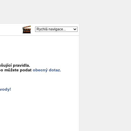
šující pravidla.
o můžete podat
obecný dotaz.
ůvody!