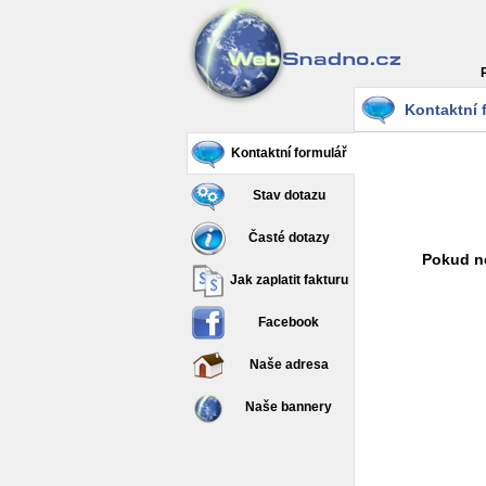
Kontaktní 
Kontaktní formulář
Stav dotazu
Časté dotazy
Pokud ne
Jak zaplatit fakturu
Facebook
Naše adresa
Naše bannery