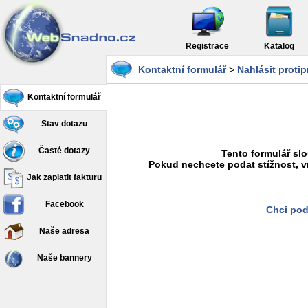
Registrace
Katalog
Kontaktní formulář
>
Nahlásit proti
Kontaktní formulář
Stav dotazu
Časté dotazy
Tento formulář slo
Pokud nechcete podat stížnost, v
Jak zaplatit fakturu
Facebook
Chci pod
Naše adresa
Naše bannery