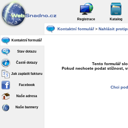
Registrace
Katalog
Kontaktní formulář
>
Nahlásit proti
Kontaktní formulář
Stav dotazu
Časté dotazy
Tento formulář slo
Pokud nechcete podat stížnost, v
Jak zaplatit fakturu
Facebook
Chci pod
Naše adresa
Naše bannery