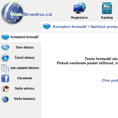
Registrace
Katalog
Kontaktní formulář
>
Nahlásit proti
Kontaktní formulář
Stav dotazu
Časté dotazy
Tento formulář slo
Pokud nechcete podat stížnost, v
Jak zaplatit fakturu
Facebook
Chci pod
Naše adresa
Naše bannery