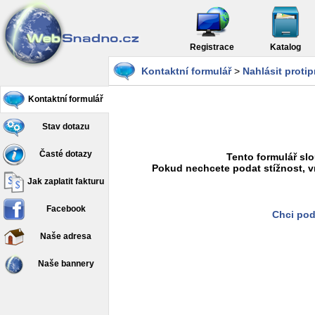
Registrace
Katalog
Kontaktní formulář
>
Nahlásit proti
Kontaktní formulář
Stav dotazu
Časté dotazy
Tento formulář slo
Pokud nechcete podat stížnost, v
Jak zaplatit fakturu
Facebook
Chci pod
Naše adresa
Naše bannery