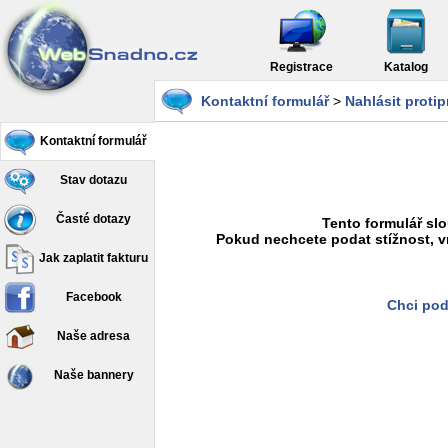
Registrace
Katalog
Kontaktní formulář
>
Nahlásit proti
Kontaktní formulář
Stav dotazu
Časté dotazy
Tento formulář slo
Pokud nechcete podat stížnost, v
Jak zaplatit fakturu
Facebook
Chci pod
Naše adresa
Naše bannery