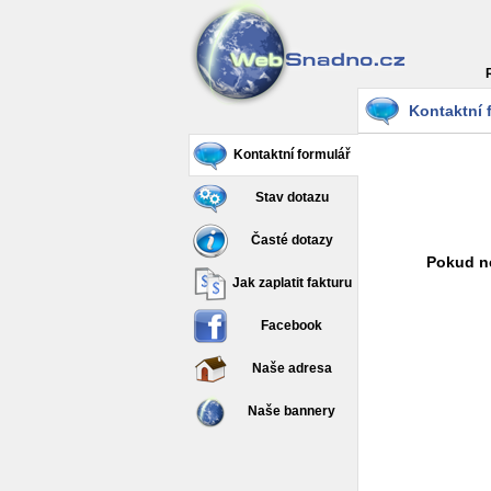
Kontaktní 
Kontaktní formulář
Stav dotazu
Časté dotazy
Pokud ne
Jak zaplatit fakturu
Facebook
Naše adresa
Naše bannery