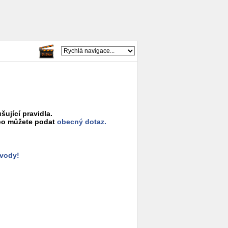
šující pravidla.
o můžete podat
obecný dotaz.
ůvody!