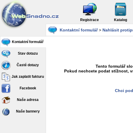
Registrace
Katalog
Kontaktní formulář
>
Nahlásit proti
Kontaktní formulář
Stav dotazu
Časté dotazy
Tento formulář slo
Pokud nechcete podat stížnost, v
Jak zaplatit fakturu
Facebook
Chci pod
Naše adresa
Naše bannery