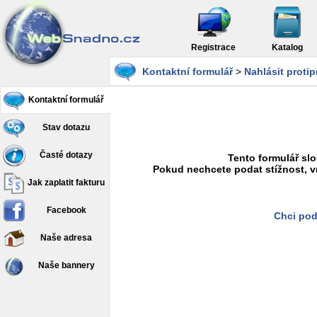
Registrace
Katalog
Kontaktní formulář
>
Nahlásit proti
Kontaktní formulář
Stav dotazu
Časté dotazy
Tento formulář slo
Pokud nechcete podat stížnost, v
Jak zaplatit fakturu
Facebook
Chci pod
Naše adresa
Naše bannery