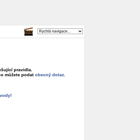
šující pravidla.
o můžete podat
obecný dotaz.
ůvody!