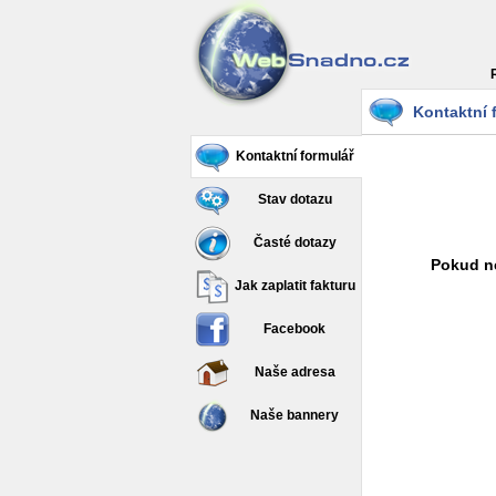
Kontaktní 
Kontaktní formulář
Stav dotazu
Časté dotazy
Pokud ne
Jak zaplatit fakturu
Facebook
Naše adresa
Naše bannery