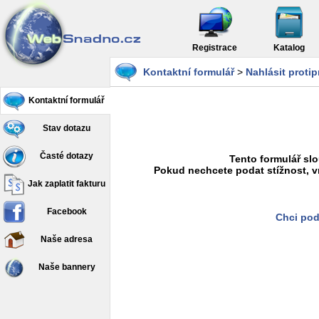
Registrace
Katalog
Kontaktní formulář
>
Nahlásit proti
Kontaktní formulář
Stav dotazu
Časté dotazy
Tento formulář slo
Pokud nechcete podat stížnost, v
Jak zaplatit fakturu
Facebook
Chci pod
Naše adresa
Naše bannery