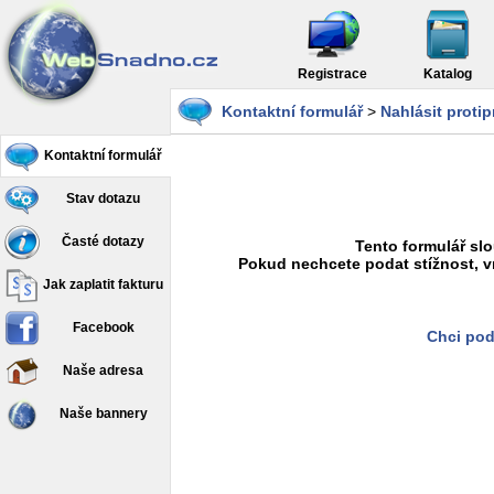
Registrace
Katalog
Kontaktní formulář
>
Nahlásit proti
Kontaktní formulář
Stav dotazu
Časté dotazy
Tento formulář slo
Pokud nechcete podat stížnost, v
Jak zaplatit fakturu
Facebook
Chci pod
Naše adresa
Naše bannery