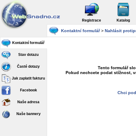
Registrace
Katalog
Kontaktní formulář
>
Nahlásit proti
Kontaktní formulář
Stav dotazu
Časté dotazy
Tento formulář slo
Pokud nechcete podat stížnost, v
Jak zaplatit fakturu
Facebook
Chci pod
Naše adresa
Naše bannery