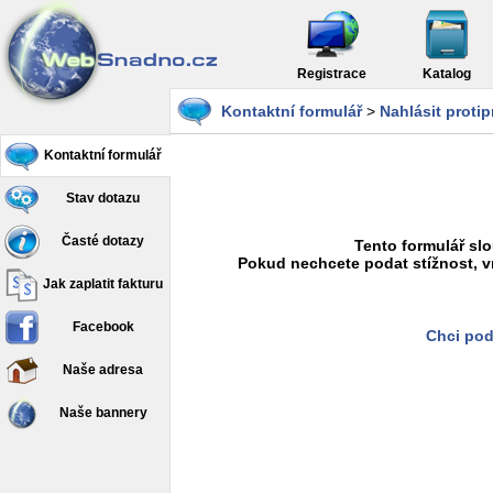
Registrace
Katalog
Kontaktní formulář
>
Nahlásit proti
Kontaktní formulář
Stav dotazu
Časté dotazy
Tento formulář slo
Pokud nechcete podat stížnost, v
Jak zaplatit fakturu
Facebook
Chci pod
Naše adresa
Naše bannery