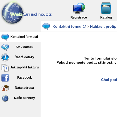
Registrace
Katalog
Kontaktní formulář
>
Nahlásit proti
Kontaktní formulář
Stav dotazu
Časté dotazy
Tento formulář slo
Pokud nechcete podat stížnost, v
Jak zaplatit fakturu
Facebook
Chci pod
Naše adresa
Naše bannery