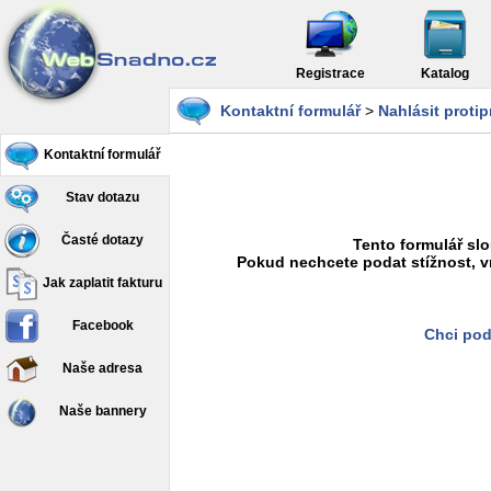
Registrace
Katalog
Kontaktní formulář
>
Nahlásit proti
Kontaktní formulář
Stav dotazu
Časté dotazy
Tento formulář slo
Pokud nechcete podat stížnost, v
Jak zaplatit fakturu
Facebook
Chci pod
Naše adresa
Naše bannery