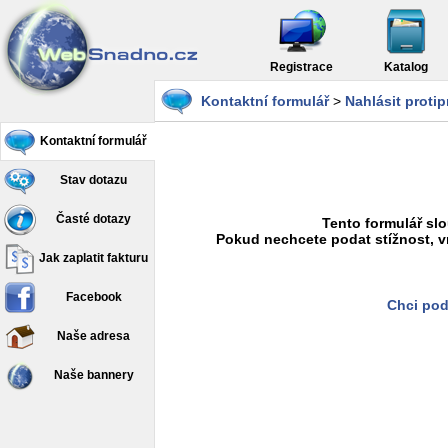
Registrace
Katalog
Kontaktní formulář
>
Nahlásit proti
Kontaktní formulář
Stav dotazu
Časté dotazy
Tento formulář slo
Pokud nechcete podat stížnost, v
Jak zaplatit fakturu
Facebook
Chci pod
Naše adresa
Naše bannery