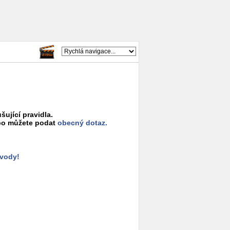
šující pravidla.
o můžete podat
obecný dotaz.
ůvody!