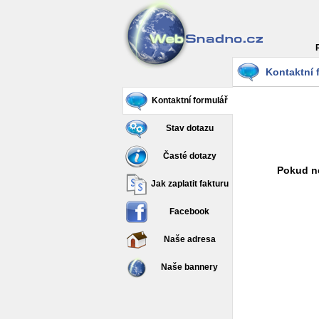
Kontaktní 
Kontaktní formulář
Stav dotazu
Časté dotazy
Pokud ne
Jak zaplatit fakturu
Facebook
Naše adresa
Naše bannery