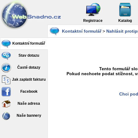
Registrace
Katalog
Kontaktní formulář
>
Nahlásit proti
Kontaktní formulář
Stav dotazu
Časté dotazy
Tento formulář slo
Pokud nechcete podat stížnost, v
Jak zaplatit fakturu
Facebook
Chci pod
Naše adresa
Naše bannery