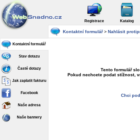
Registrace
Katalog
Kontaktní formulář
>
Nahlásit proti
Kontaktní formulář
Stav dotazu
Časté dotazy
Tento formulář slo
Pokud nechcete podat stížnost, v
Jak zaplatit fakturu
Facebook
Chci pod
Naše adresa
Naše bannery