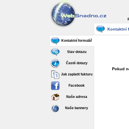
Kontaktní 
Kontaktní formulář
Stav dotazu
Časté dotazy
Pokud ne
Jak zaplatit fakturu
Facebook
Naše adresa
Naše bannery