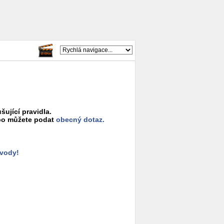
šující pravidla.
o můžete podat
obecný dotaz.
ůvody!