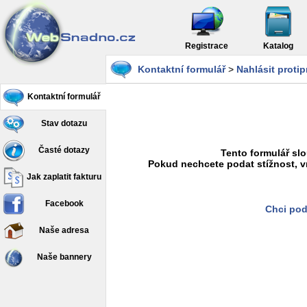
Registrace
Katalog
Kontaktní formulář
>
Nahlásit proti
Kontaktní formulář
Stav dotazu
Časté dotazy
Tento formulář slo
Pokud nechcete podat stížnost, v
Jak zaplatit fakturu
Facebook
Chci pod
Naše adresa
Naše bannery