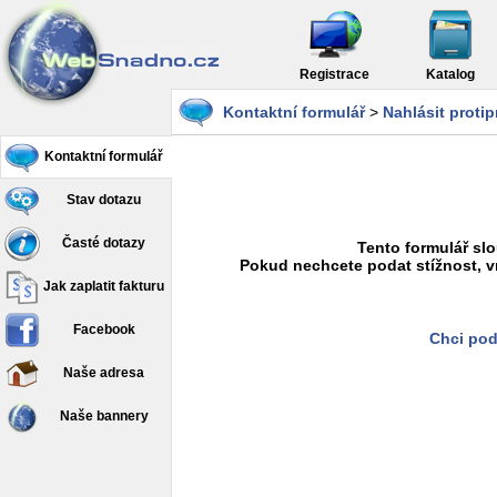
Registrace
Katalog
Kontaktní formulář
>
Nahlásit proti
Kontaktní formulář
Stav dotazu
Časté dotazy
Tento formulář slo
Pokud nechcete podat stížnost, v
Jak zaplatit fakturu
Facebook
Chci pod
Naše adresa
Naše bannery