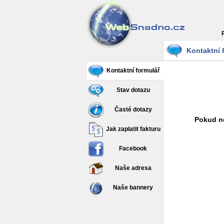
Kontaktní 
Kontaktní formulář
Stav dotazu
Časté dotazy
Pokud ne
Jak zaplatit fakturu
Facebook
Naše adresa
Naše bannery