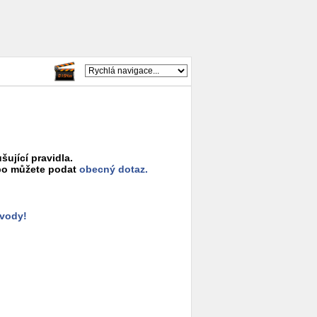
šující pravidla.
o můžete podat
obecný dotaz.
ůvody!