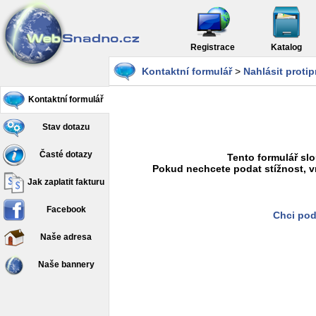
Registrace
Katalog
Kontaktní formulář
>
Nahlásit proti
Kontaktní formulář
Stav dotazu
Časté dotazy
Tento formulář slo
Pokud nechcete podat stížnost, v
Jak zaplatit fakturu
Facebook
Chci pod
Naše adresa
Naše bannery