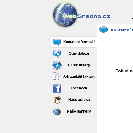
Kontaktní 
Kontaktní formulář
Stav dotazu
Časté dotazy
Pokud ne
Jak zaplatit fakturu
Facebook
Naše adresa
Naše bannery