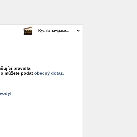
šující pravidla.
o můžete podat
obecný dotaz.
ůvody!