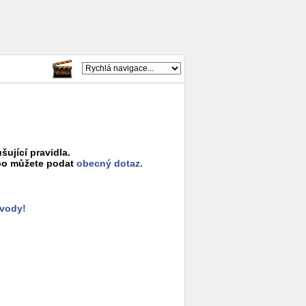
šující pravidla.
o můžete podat
obecný dotaz.
ůvody!