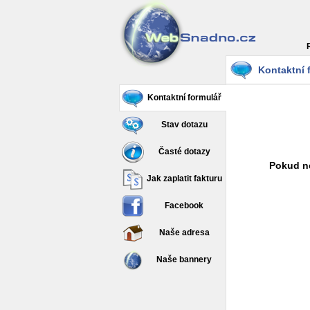
Kontaktní 
Kontaktní formulář
Stav dotazu
Časté dotazy
Pokud ne
Jak zaplatit fakturu
Facebook
Naše adresa
Naše bannery