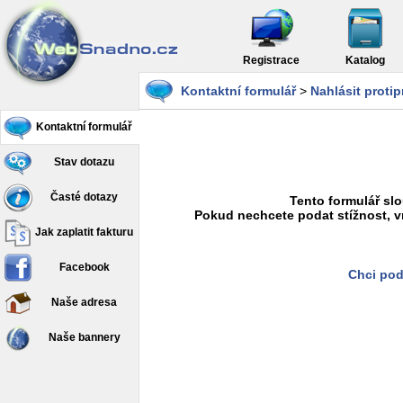
Registrace
Katalog
Kontaktní formulář
>
Nahlásit proti
Kontaktní formulář
Stav dotazu
Časté dotazy
Tento formulář slo
Pokud nechcete podat stížnost, v
Jak zaplatit fakturu
Facebook
Chci pod
Naše adresa
Naše bannery