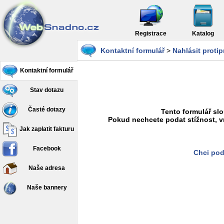
Registrace
Katalog
Kontaktní formulář
>
Nahlásit proti
Kontaktní formulář
Stav dotazu
Časté dotazy
Tento formulář slo
Pokud nechcete podat stížnost, v
Jak zaplatit fakturu
Facebook
Chci pod
Naše adresa
Naše bannery