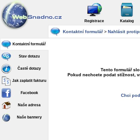
Registrace
Katalog
Kontaktní formulář
>
Nahlásit proti
Kontaktní formulář
Stav dotazu
Časté dotazy
Tento formulář slo
Pokud nechcete podat stížnost, v
Jak zaplatit fakturu
Facebook
Chci pod
Naše adresa
Naše bannery