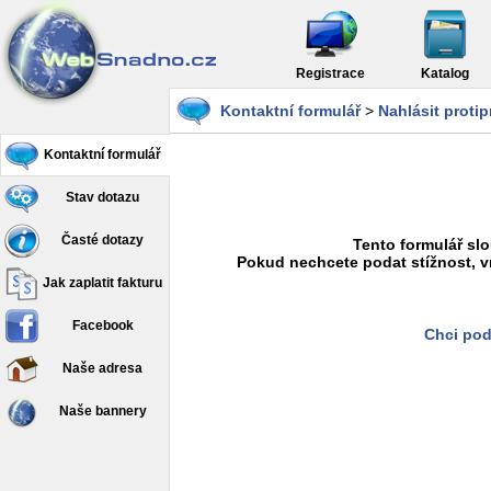
Registrace
Katalog
Kontaktní formulář
>
Nahlásit proti
Kontaktní formulář
Stav dotazu
Časté dotazy
Tento formulář slo
Pokud nechcete podat stížnost, v
Jak zaplatit fakturu
Facebook
Chci pod
Naše adresa
Naše bannery