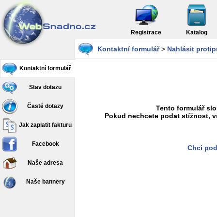
Registrace
Katalog
Kontaktní formulář
>
Nahlásit proti
Kontaktní formulář
Stav dotazu
Časté dotazy
Tento formulář slo
Pokud nechcete podat stížnost, v
Jak zaplatit fakturu
Facebook
Chci pod
Naše adresa
Naše bannery