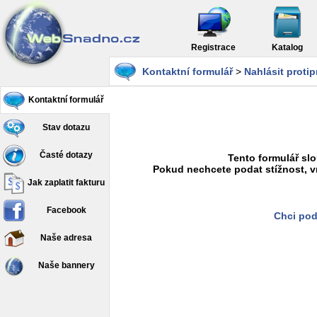
Registrace
Katalog
Kontaktní formulář
>
Nahlásit proti
Kontaktní formulář
Stav dotazu
Časté dotazy
Tento formulář slo
Pokud nechcete podat stížnost, v
Jak zaplatit fakturu
Facebook
Chci pod
Naše adresa
Naše bannery