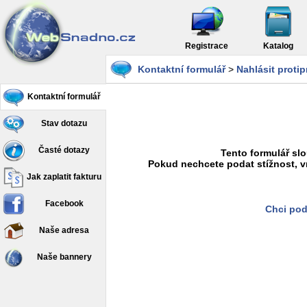
Registrace
Katalog
Kontaktní formulář
>
Nahlásit proti
Kontaktní formulář
Stav dotazu
Časté dotazy
Tento formulář slo
Pokud nechcete podat stížnost, v
Jak zaplatit fakturu
Facebook
Chci pod
Naše adresa
Naše bannery