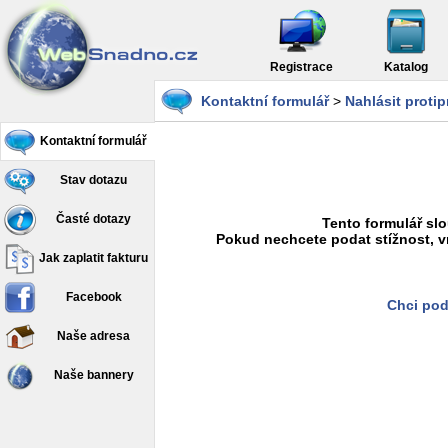
Registrace
Katalog
Kontaktní formulář
>
Nahlásit proti
Kontaktní formulář
Stav dotazu
Časté dotazy
Tento formulář slo
Pokud nechcete podat stížnost, v
Jak zaplatit fakturu
Facebook
Chci pod
Naše adresa
Naše bannery