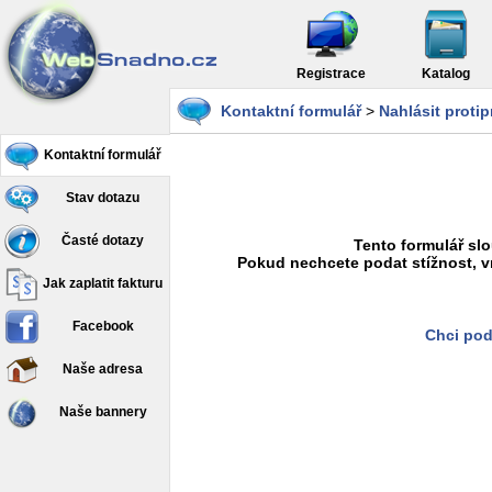
Registrace
Katalog
Kontaktní formulář
>
Nahlásit proti
Kontaktní formulář
Stav dotazu
Časté dotazy
Tento formulář slo
Pokud nechcete podat stížnost, v
Jak zaplatit fakturu
Facebook
Chci pod
Naše adresa
Naše bannery