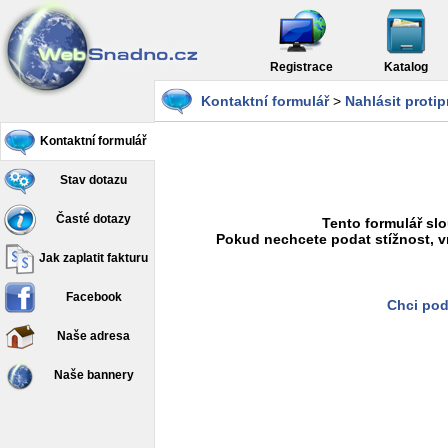
Registrace
Katalog
Kontaktní formulář
>
Nahlásit proti
Kontaktní formulář
Stav dotazu
Časté dotazy
Tento formulář slo
Pokud nechcete podat stížnost, v
Jak zaplatit fakturu
Facebook
Chci pod
Naše adresa
Naše bannery