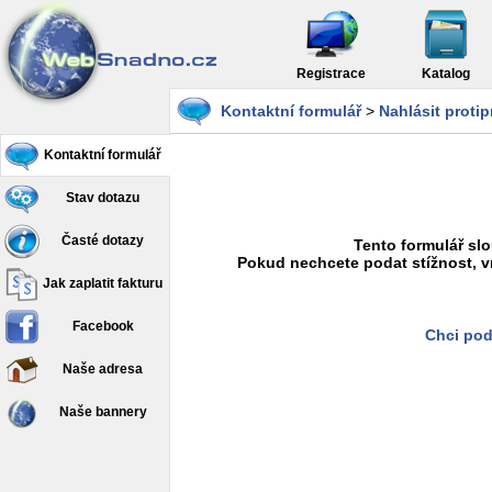
Registrace
Katalog
Kontaktní formulář
>
Nahlásit proti
Kontaktní formulář
Stav dotazu
Časté dotazy
Tento formulář slo
Pokud nechcete podat stížnost, v
Jak zaplatit fakturu
Facebook
Chci pod
Naše adresa
Naše bannery