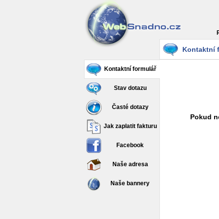
Kontaktní 
Kontaktní formulář
Stav dotazu
Časté dotazy
Pokud ne
Jak zaplatit fakturu
Facebook
Naše adresa
Naše bannery