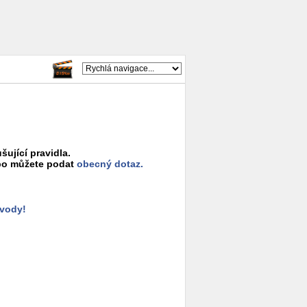
šující pravidla.
o můžete podat
obecný dotaz.
ůvody!