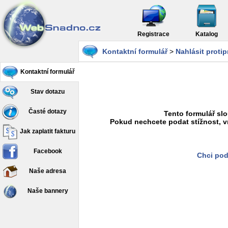
Registrace
Katalog
Kontaktní formulář
>
Nahlásit proti
Kontaktní formulář
Stav dotazu
Časté dotazy
Tento formulář slo
Pokud nechcete podat stížnost, v
Jak zaplatit fakturu
Facebook
Chci pod
Naše adresa
Naše bannery