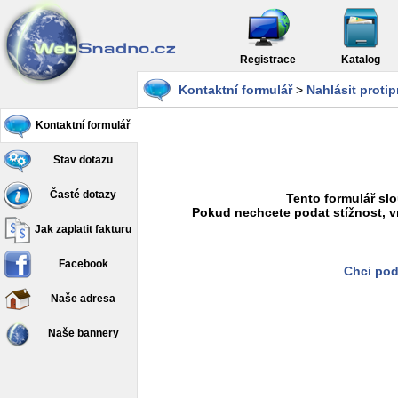
Registrace
Katalog
Kontaktní formulář
>
Nahlásit proti
Kontaktní formulář
Stav dotazu
Časté dotazy
Tento formulář slo
Pokud nechcete podat stížnost, v
Jak zaplatit fakturu
Facebook
Chci pod
Naše adresa
Naše bannery