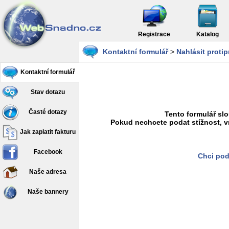
Registrace
Katalog
Kontaktní formulář
>
Nahlásit proti
Kontaktní formulář
Stav dotazu
Časté dotazy
Tento formulář slo
Pokud nechcete podat stížnost, v
Jak zaplatit fakturu
Facebook
Chci pod
Naše adresa
Naše bannery