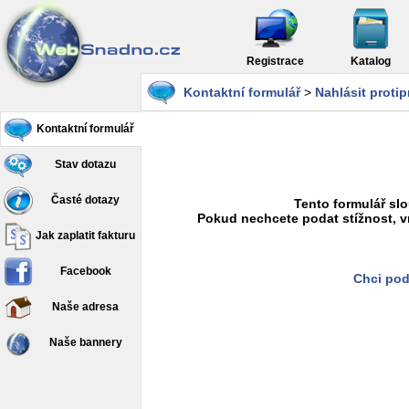
Registrace
Katalog
Kontaktní formulář
>
Nahlásit proti
Kontaktní formulář
Stav dotazu
Časté dotazy
Tento formulář slo
Pokud nechcete podat stížnost, v
Jak zaplatit fakturu
Facebook
Chci pod
Naše adresa
Naše bannery