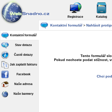
Registrace
Katalog
Kontaktní formulář
>
Nahlásit proti
Kontaktní formulář
Stav dotazu
Časté dotazy
Tento formulář slo
Pokud nechcete podat stížnost, v
Jak zaplatit fakturu
Facebook
Chci pod
Naše adresa
Naše bannery